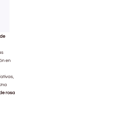
 de
as
pón en
ativas,
 Una
 de rosa