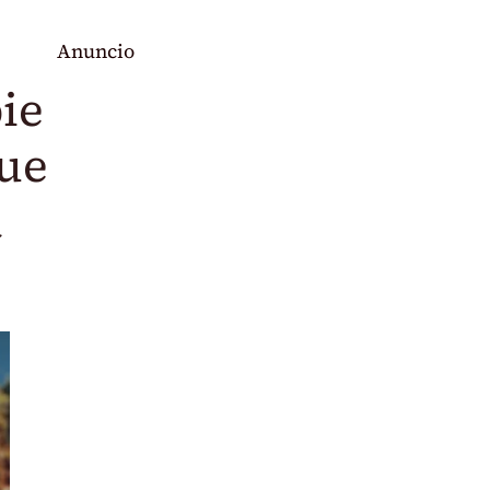
Anuncio
ie
que
a