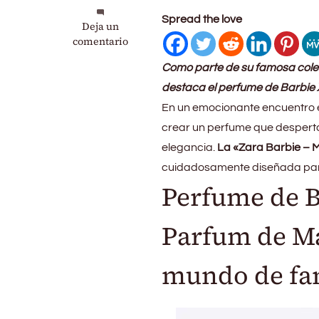
Spread the love
en
Deja un
Descubre
comentario
la
Como parte de su famosa colec
magia
del
destaca el perfume de Barbie X
perfume
En un emocionante encuentro e
de
crear un perfume que despertar
Barbie
en
elegancia.
La «Zara Barbie – 
ZARA:
cuidadosamente diseñada para 
La
Perfume de B
Eau
de
Parfum
Parfum de Ma
de
Mattel
que
mundo de fa
te
Transportará
a