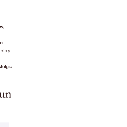
s,
ra
anto y
talgia.
 un