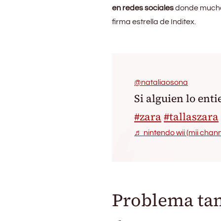
en redes sociales
donde muchas
firma estrella de Inditex.
@nataliaosona
Si alguien lo ent
#zara
#tallaszara
♬ nintendo wii (mii channe
Problema tam