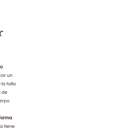
r
do
car un
la talla
a de
uerpo
eforma
ra tiene