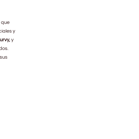
o que
ciales y
urvy,
y
dos.
 sus