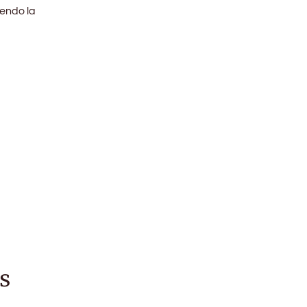
iendo la
s