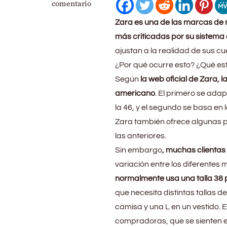
¿Qué
comentario
está
Zara es una de las marcas de 
pasando
con
más criticadas por su sistema 
las
ajustan a la realidad de sus cu
tallas
¿Por qué ocurre esto? ¿Qué es
de
Zara?
Según
la web oficial de Zara, l
Las
americano
. El primero se ada
redes
la 46, y el segundo se basa en
sociales
arden
Zara también ofrece algunas pr
con
las anteriores.
esto
Sin embargo
, muchas clientas
variación entre los diferentes
normalmente usa una talla 38 
que necesita distintas tallas 
camisa y una L en un vestido. E
compradoras, que se sienten 