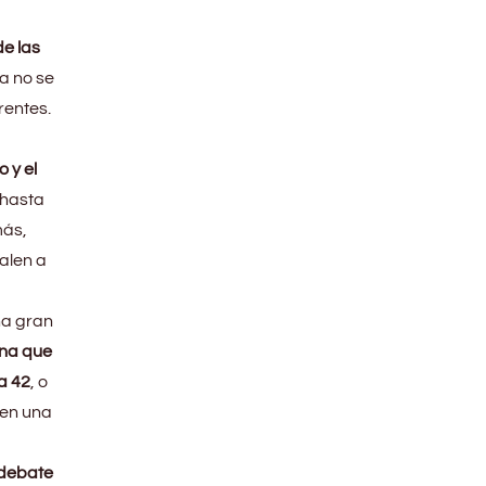
e las
a no se
rentes.
 y el
 hasta
más,
alen a
na gran
ona que
a 42
, o
 en una
debate