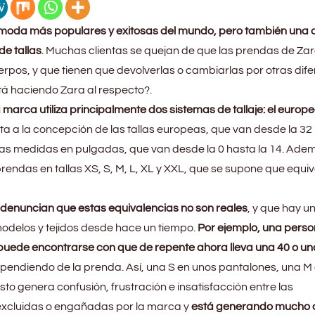
moda más populares y exitosas del mundo, pero también una d
de tallas
. Muchas clientas se quejan de que las prendas de Zar
erpos, y que tienen que devolverlas o cambiarlas por otras dife
tá haciendo Zara al respecto?.
a marca utiliza principalmente dos sistemas de tallaje: el europeo
pta a la concepción de las tallas europeas, que van desde la 32
 las medidas en pulgadas, que van desde la 0 hasta la 14. Ade
endas en tallas XS, S, M, L, XL y XXL, que se supone que equiv
 denuncian que estas equivalencias no son reales
, y que hay u
 modelos y tejidos desde hace un tiempo.
Por ejemplo, una pers
puede encontrarse con que de repente ahora lleva una 40 o un
dependiendo de la prenda. Así, una S en unos pantalones, una M
sto genera confusión, frustración e insatisfacción entre las
excluidas o engañadas por la marca y
está generando mucho 