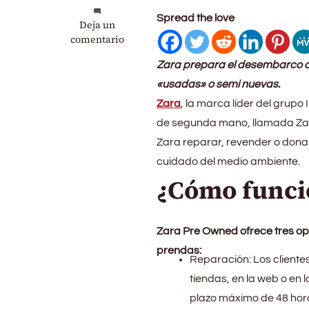
Spread the love
en
Deja un
Zara
comentario
Pre
Zara prepara el desembarco de 
Owned:
Llega
«usadas» o semi nuevas.
a
Zara
, la marca líder del grup
España
de segunda mano, llamada Zara 
la
plataforma
Zara reparar, revender o donar
para
cuidado del medio ambiente.
vender
¿Cómo funci
prendas
«seminuevas»
Zara Pre Owned ofrece tres opc
prendas:
Reparación: Los clientes
tiendas, en la web o en l
plazo máximo de 48 hora