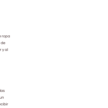
e ropa
 de
 y al
las
 un
cibir