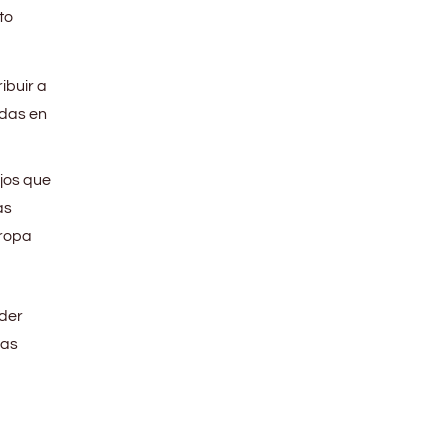
to
ibuir a
ndas en
jos que
as
 ropa
nder
las