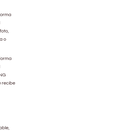
aforma
l
foto,
a o
aforma
l
ONG
e recibe
able,