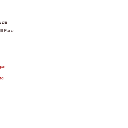
s de
II Foro
que
á
ta