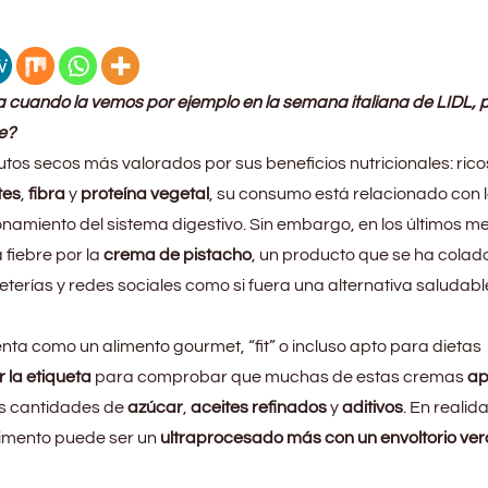
a cuando la vemos por ejemplo en la semana italiana de LIDL, 
e?
utos secos más valorados por sus beneficios nutricionales: rico
tes
,
fibra
y
proteína vegetal
, su consumo está relacionado con 
onamiento del sistema digestivo. Sin embargo, en los últimos m
 fiebre por la
crema de pistacho
, un producto que se ha colad
feterías y redes sociales como si fuera una alternativa saludabl
nta como un alimento gourmet, “fit” o incluso apto para dietas
r la etiqueta
para comprobar que muchas de estas cremas
ap
es cantidades de
azúcar
,
aceites refinados
y
aditivos
. En realida
imento puede ser un
ultraprocesado más con un envoltorio ve