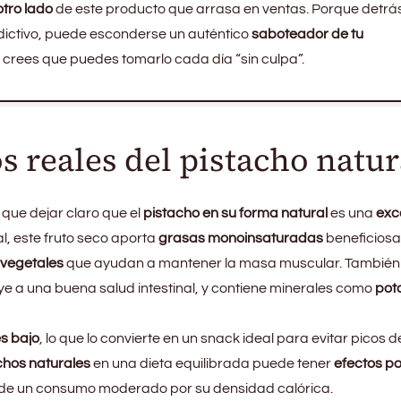
otro lado
de este producto que arrasa en ventas. Porque detrá
ictivo, puede esconderse un auténtico
saboteador de tu
i crees que puedes tomarlo cada día “sin culpa”.
s reales del pistacho natur
que dejar claro que el
pistacho en su forma natural
es una
exc
al, este fruto seco aporta
grasas monoinsaturadas
beneficiosa
 vegetales
que ayudan a mantener la masa muscular. También
uye a una buena salud intestinal, y contiene minerales como
pota
s bajo
, lo que lo convierte en un snack ideal para evitar picos d
chos naturales
en una dieta equilibrada puede tener
efectos po
 de un consumo moderado por su densidad calórica.