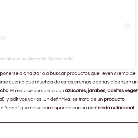
ost shared by Albacetrix (@albacetrix)
n ponerse a analizar o a buscar productos que lleven crema de
darse cuenta que muchas de estas cremas apenas alcanzan u
acho
. El resto se completa con
azúcares, jarabes, aceites veget
l)
, y aditivos varios. En definitiva, se trata de un
producto
n “sana” que no se corresponde con su
contenido nutricional
.