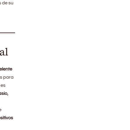
s de su
al
elente
s para
 es
sio,
e
sitivos