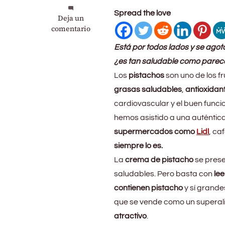
Spread the love
en
Deja un
Este
comentario
“superalimento”
Está por todos lados y se agot
no
lo
¿es tan saludable como parec
es
Los
pistachos
son uno de los fr
tanto:
grasas saludables
,
antioxidan
el
problema
cardiovascular y el buen funci
real
hemos asistido a una auténtica
de
supermercados como
Lidl
, ca
la
crema
siempre lo es.
de
La
crema de pistacho
se prese
pistacho
saludables. Pero basta con
lee
del
súper
contienen pistacho
y sí grand
que se vende como un superal
atractivo
.