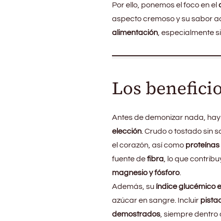
Por ello, ponemos el foco en el
aspecto cremoso y su sabor ad
alimentación
, especialmente s
Los beneficio
Antes de demonizar nada, hay 
elección
. Crudo o tostado sin s
el corazón, así como
proteínas
fuente de
fibra
, lo que contrib
magnesio y fósforo
.
Además, su
índice glucémico e
azúcar en sangre. Incluir
pista
demostrados
, siempre dentro