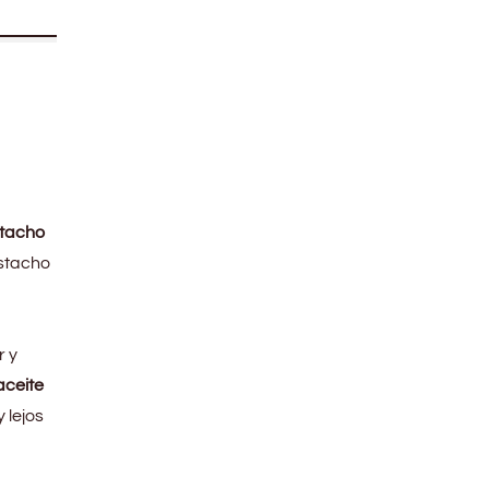
stacho
istacho
r y
aceite
y lejos