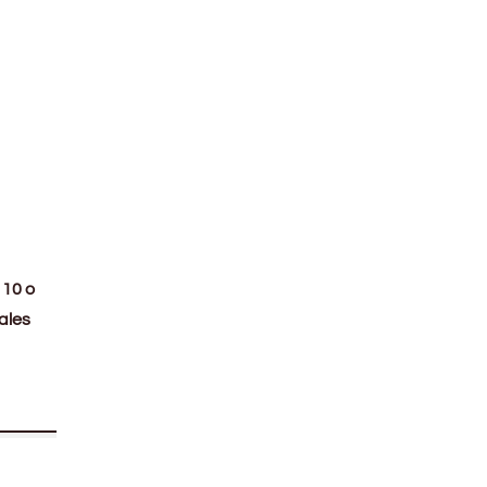
n
10 o
ales