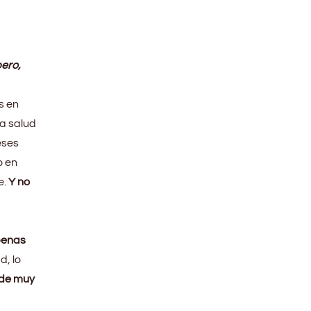
pero,
s en
la salud
eses
o en
e.
Y no
enas
d, lo
rde muy