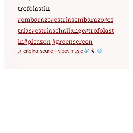
trofolastin
#embarazo
#estriasembarazo
#es
trias
#estriaschallange
#trofolast
in
#picazon
#greenscreen
♬ original sound – vibey music