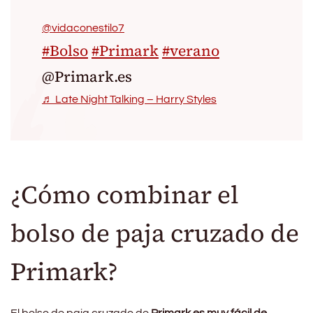
@vidaconestilo7
#Bolso
#Primark
#verano
@Primark.es
♬ Late Night Talking – Harry Styles
¿Cómo combinar el
bolso de paja cruzado de
Primark?
El bolso de paja cruzado de
Primark es muy fácil de