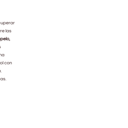
cuperar
tre las
opelo,
s
una
ol con
.
as.