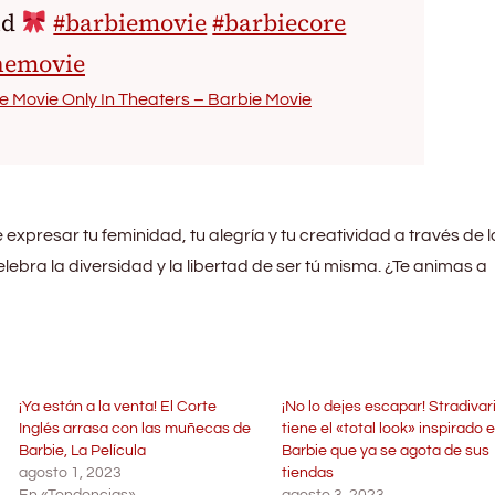
nd
#barbiemovie
#barbiecore
hemovie
e Movie Only In Theaters – Barbie Movie
 expresar tu feminidad, tu alegría y tu creatividad a través de l
ebra la diversidad y la libertad de ser tú misma. ¿Te animas a
¡Ya están a la venta! El Corte
¡No lo dejes escapar! Stradivar
Inglés arrasa con las muñecas de
tiene el «total look» inspirado 
Barbie, La Película
Barbie que ya se agota de sus
agosto 1, 2023
tiendas