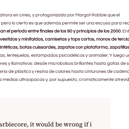
e ahora en cines, y protagonizada por Margot Robbie que el
, pero lo cierto es que además permite ser una excusa para re
n el período entre finales de los 90 y principios de los 2000
. En
vestidos y minifaldas, camisetas y tops cortos, monos de terci
sintéticas, botas cuissardes, zapatos con plataforma, zapatilla
as, lentejuelas, estampados psicodélicos y animalier. Y luego 
es y llamativos: desde microbolsos brillantes hasta gafas de s
ría de plástico y resina de colores hasta cinturones de cadena
ta medias ultraopacas y, por supuesto, cromáticamente atrevid
rbiecore, it would be wrong if i