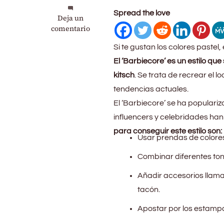
Spread the love
en
Deja un
‘Barbiecore’,
comentario
así
Si te gustan los colores pastel,
es
la
El ‘Barbiecore’ es un estilo que
tendencia
kitsch
. Se trata de recrear el 
viral
tendencias actuales.
del
verano
El ‘Barbiecore’ se ha populari
a
influencers y celebridades han
partir
para conseguir este estilo son:
de
Usar prendas de colores c
la
muñeca
Combinar diferentes tonos
más
famosa
Añadir accesorios llama
del
tacón.
mundo
Apostar por los estampa