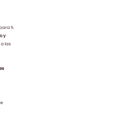
para ti.
o y
 a las
s
es
de