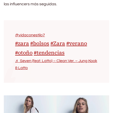
las influencers más seguidas.
@vidaconestilo7
#zara
#bolsos
#Zara
#verano
#otoño
#tendencias
♬ Seven (feat. Latto) – Clean Ver. – Jung Kook
& Latto