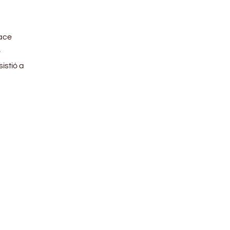
Hace
e
istió a