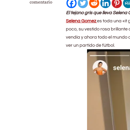
Selena
comentario
Gomez
El tejano gris que lleva Selen
rompe
internet
Selena Gomez
es toda una «it 
con
poco, su vestido rosa brillant
sus
vendía y ahora todo el mundo qu
tejanos
baggy
ver un partido de fútbol.
que
venden
en
Shein