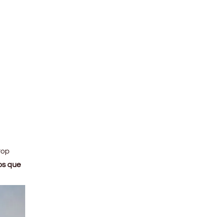
top
os que