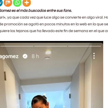
a Gomez es el más buscados entre sus fans.
girl», ya que cada vez que luce algo se convierte en algo viral. 
e de promoción se agotó en pocos minutos en la web en la que s
iere los tejanos que ha llevado este fin de semana en el que as