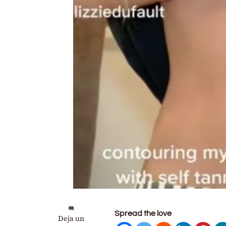
Spread the love
en
Deja un