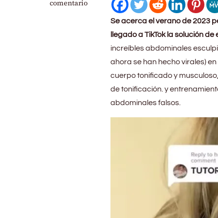
Abdominales
comentario
con
Se acerca el verano de 2023 pe
autobronceador:
el
llegado a TikTok la solución d
tutorial
increíbles abdominales esculpi
viral
ahora se han hecho virales) en
que
arrasa
cuerpo tonificado y musculoso, 
en
de tonificación. y entrenamient
TikTok
abdominales falsos.