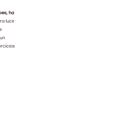
pes, ha
a lucir
e
 un
ercicios