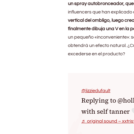
un spray autobronceador, que se
influencers que han explicado
vertical del ombligo, luego cr
finalmente dibuja una V en la 
un pequeño «inconveniente»: se
obtendrá un efecto natural. ¿Cu
excederse en el producto?
@lizziedufault
Replying to @ho
with self tanner
♬ original sound – xxtri