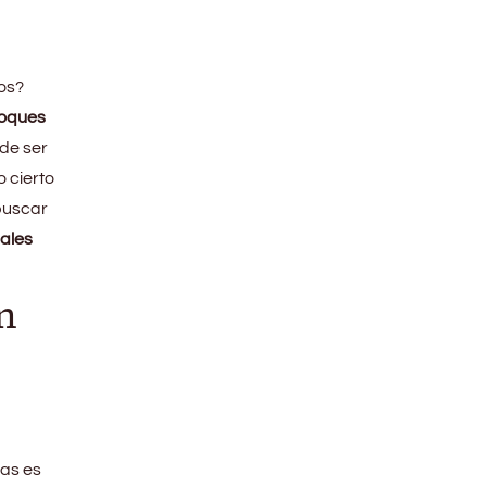
ños?
toques
de ser
 cierto
buscar
ales
n
tas es